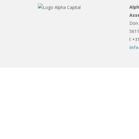
Alph
Ass
Don 
5611
t +3
info