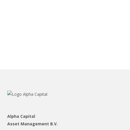
Terugblik Q2 2021
De koers en de waardering In onze
vorige terugblik schreven we over een
eventuele koersbubbel en de
betrekkelijkheid van de waarde van dit
soort constateringen. Zeker als je...
Alpha Capital
Asset Management B.V.